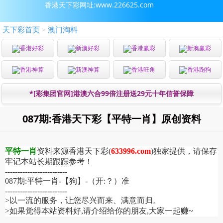
香港天下彩网址:www.226625.com
天下彩首页
澳门淘料
>
香港好彩
新澳好彩
香港赢彩
新澳赢彩
香港神算
新澳神算
香港旺角
香港跑狗
*[彩集团官网]港澳六合99倍注册送29元十年信誉保障
087期:香港天下彩【平特一肖】原创资料
平特一肖
资料来源香港天下彩(
633996.com
)独家提供，请保存
牢记本站长期跟踪参考！
-------------------------
087期:平特一肖-【狗】-（开:？）准
-------------------------
>以一流的服务，让您尽兴而来、满意而归。
>如果觉得本站资料好,请介绍给你的朋友,大家一起赚~