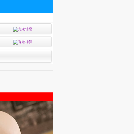
九龙信息
香港神算