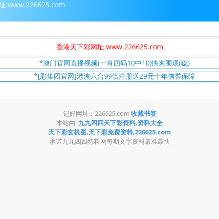
www.226625.com
香港天下彩网址:www.226625.com
*澳门官网直播视频(一肖四码10中10)快来围观(稳)
*[彩集团官网]港澳六合99倍注册送29元十年信誉保障
记好网址：226625.com
收藏书签
本站由:
九九四四天下彩资料,资料大全
天下彩玄机图,天下彩免费资料,226625.com
承诺九九四四特料网每期文字资料最准最快