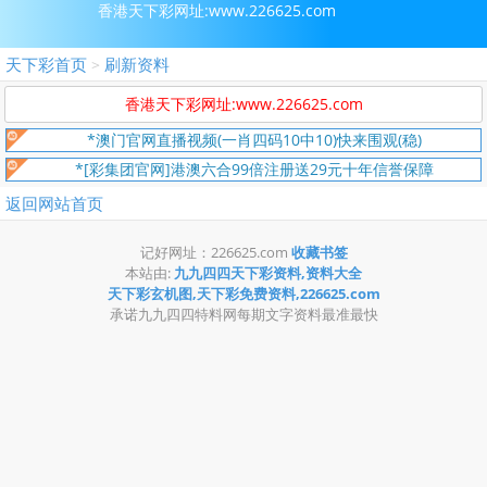
香港天下彩网址:www.226625.com
天下彩首页
刷新资料
>
香港天下彩网址:www.226625.com
*澳门官网直播视频(一肖四码10中10)快来围观(稳)
*[彩集团官网]港澳六合99倍注册送29元十年信誉保障
返回网站首页
记好网址：226625.com
收藏书签
本站由:
九九四四天下彩资料,资料大全
天下彩玄机图,天下彩免费资料,226625.com
承诺九九四四特料网每期文字资料最准最快