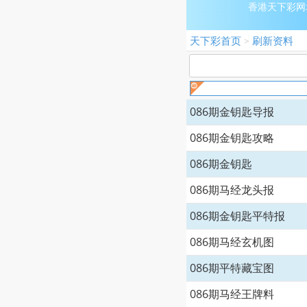
香港天下彩网址:
天下彩首页
刷新资料
>
086期金钥匙导报
086期金钥匙攻略
086期金钥匙
086期马经龙头报
086期金钥匙平特报
086期马经玄机图
086期平特藏宝图
086期马经王牌料