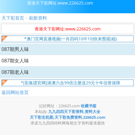
香港天下彩网址:www.226625.com
天下彩首页
刷新资料
>
香港天下彩网址:www.226625.com
*澳门官网直播视频(一肖四码10中10)快来围观(稳)
087期男人味
087期女人味
087期老人味
*[彩集团官网]港澳六合99倍注册送29元十年信誉保障
返回网站首页
记好网址：226625.com
收藏书签
本站由:
九九四四天下彩资料,资料大全
天下彩玄机图,天下彩免费资料,226625.com
承诺九九四四特料网每期文字资料最准最快