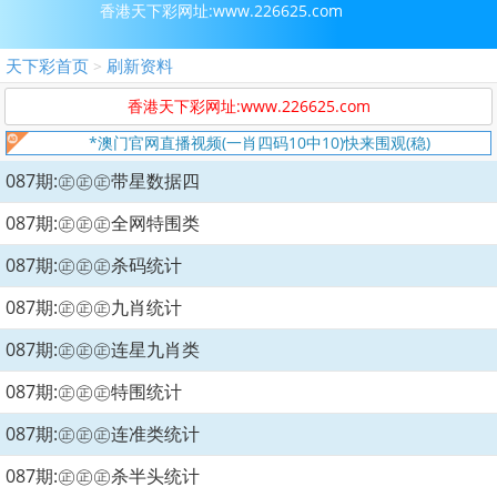
香港天下彩网址:www.226625.com
天下彩首页
刷新资料
>
香港天下彩网址:www.226625.com
*澳门官网直播视频(一肖四码10中10)快来围观(稳)
087期:㊣㊣㊣带星数据四
087期:㊣㊣㊣全网特围类
087期:㊣㊣㊣杀码统计
087期:㊣㊣㊣九肖统计
087期:㊣㊣㊣连星九肖类
087期:㊣㊣㊣特围统计
087期:㊣㊣㊣连准类统计
087期:㊣㊣㊣杀半头统计