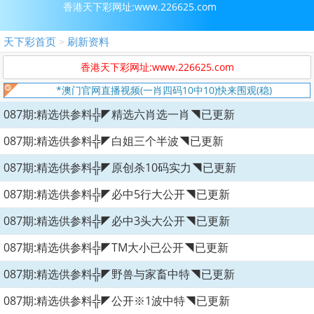
香港天下彩网址:www.226625.com
天下彩首页
刷新资料
>
香港天下彩网址:www.226625.com
*澳门官网直播视频(一肖四码10中10)快来围观(稳)
087期:精选供参料╬◤精选六肖选一肖◥已更新
087期:精选供参料╬◤白姐三个半波◥已更新
087期:精选供参料╬◤原创杀10码实力◥已更新
087期:精选供参料╬◤必中5行大公开◥已更新
087期:精选供参料╬◤必中3头大公开◥已更新
087期:精选供参料╬◤TM大小已公开◥已更新
087期:精选供参料╬◤野兽与家畜中特◥已更新
087期:精选供参料╬◤公开※1波中特◥已更新