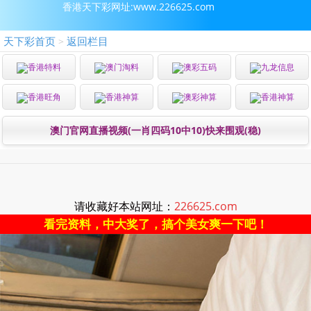
香港天下彩网址:www.226625.com
天下彩首页
返回栏目
>
香港特料
澳门淘料
澳彩五码
九龙信息
香港旺角
香港神算
澳彩神算
香港神算
澳门官网直播视频(一肖四码10中10)快来围观(稳)
请收藏好本站网址：
226625.com
看完资料，中大奖了，搞个美女爽一下吧！